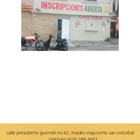
calle presidente guzmán no.42 . madre vieja norte san cristobal
...... teléfono 809-288-1687